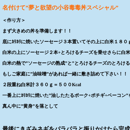
名付けて”夢と欲望の小谷毒毒丼スペシャル”
＜作り方＞
まず大きめの丼を準備します！！
底にｶﾘｶﾘに焼いたソーセージ３本置いてその上に白米１８０
白米の上にソーセージ２本+とろけるチーズを乗せさらに白
白米の熱で”ソーセージの熟成”と”とろけるチーズのとろける
もしご家庭に”油味噌”があれば一緒に敷き詰めて下さい！！
２段重ね白米計３６０ｇ＝５００Kcal
一番上にｶﾘｶﾘに焼いた”油したたるポーク+ポチギ+ベーコン
真ん中に”黄身”を落として
最後にきざみネギをパラパラと振りかけたら完成