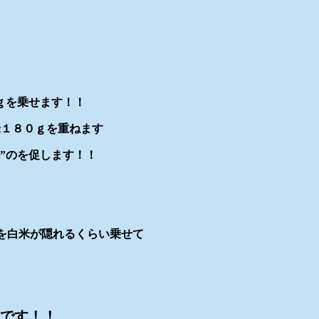
ｇを乗せます！！
米１８０ｇを重ねます
”のを促します！！
”を白米が隠れるくらい乗せて
です！！