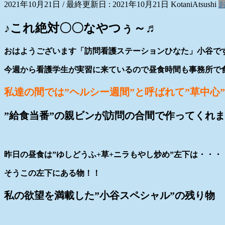
2021年10月21日
/ 最終更新日 :
2021年10月21日
KotaniAtsushi
♪これ絶対〇〇なやつぅ～♬
おはようございます「訪問看護ステーションひなた」小谷で
今週から看護学生が実習に来ているので昼食時間も事務所で
私達の間では”ヘルシー週間”と呼ばれて”草中心
”給食当番”の親ビンが訪問の合間で作ってくれ
昨日の昼食は”ゆしどうふ+草+ニラもやし炒め”左下は・・・
そうこの左下にある物！！
私の欲望を満載した”小谷スペシャル”の残り物