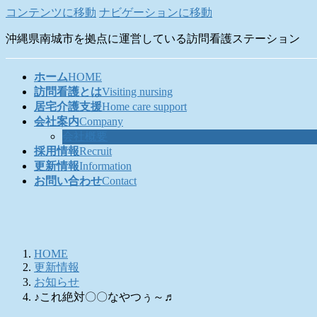
コンテンツに移動
ナビゲーションに移動
沖縄県南城市を拠点に運営している訪問看護ステーション
ホーム
HOME
訪問看護とは
Visiting nursing
居宅介護支援
Home care support
会社案内
Company
会社概要
採用情報
Recruit
更新情報
Information
お問い合わせ
Contact
HOME
更新情報
お知らせ
♪これ絶対〇〇なやつぅ～♬