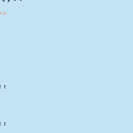
～♪
！！
！！