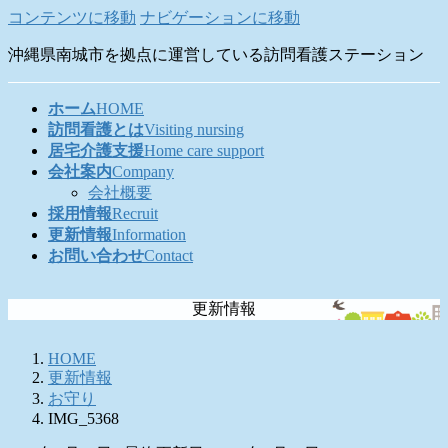
コンテンツに移動
ナビゲーションに移動
沖縄県南城市を拠点に運営している訪問看護ステーション
ホーム
HOME
訪問看護とは
Visiting nursing
居宅介護支援
Home care support
会社案内
Company
会社概要
採用情報
Recruit
更新情報
Information
お問い合わせ
Contact
更新情報
HOME
更新情報
お守り
IMG_5368