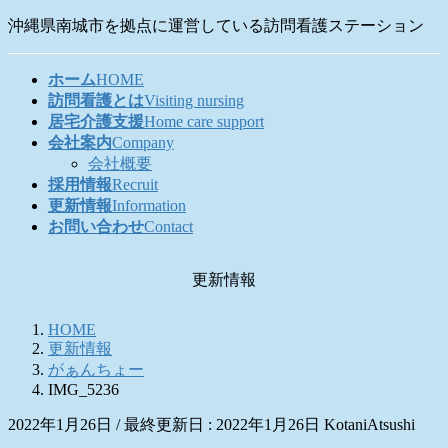
コ
ナ
沖縄県南城市を拠点に運営している訪問看護ステーション
ン
ビ
テ
ゲ
ホーム
HOME
ン
ー
訪問看護とは
Visiting nursing
ツ
シ
居宅介護支援
Home care support
に
ョ
会社案内
Company
移
ン
会社概要
動
に
採用情報
Recruit
移
更新情報
Information
動
お問い合わせ
Contact
更新情報
HOME
更新情報
がぁんちょー
IMG_5236
2022年1月26日
/ 最終更新日 :
2022年1月26日
KotaniAtsushi