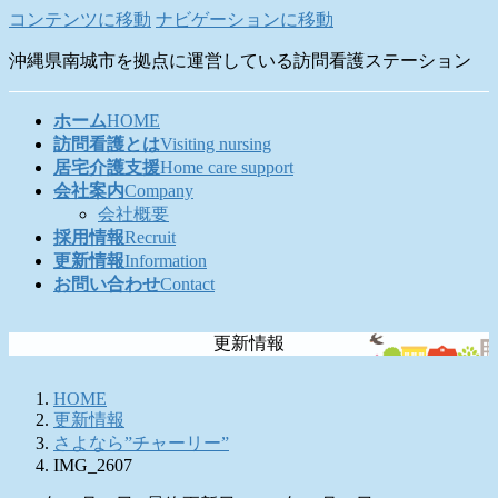
コンテンツに移動
ナビゲーションに移動
沖縄県南城市を拠点に運営している訪問看護ステーション
ホーム
HOME
訪問看護とは
Visiting nursing
居宅介護支援
Home care support
会社案内
Company
会社概要
採用情報
Recruit
更新情報
Information
お問い合わせ
Contact
更新情報
HOME
更新情報
さよなら”チャーリー”
IMG_2607