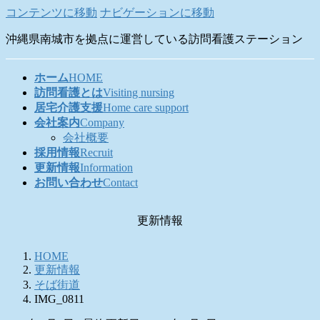
コンテンツに移動
ナビゲーションに移動
沖縄県南城市を拠点に運営している訪問看護ステーション
ホーム
HOME
訪問看護とは
Visiting nursing
居宅介護支援
Home care support
会社案内
Company
会社概要
採用情報
Recruit
更新情報
Information
お問い合わせ
Contact
更新情報
HOME
更新情報
そば街道
IMG_0811