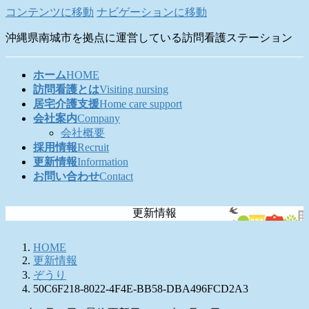
コンテンツに移動
ナビゲーションに移動
沖縄県南城市を拠点に運営している訪問看護ステーション
ホーム
HOME
訪問看護とは
Visiting nursing
居宅介護支援
Home care support
会社案内
Company
会社概要
採用情報
Recruit
更新情報
Information
お問い合わせ
Contact
更新情報
HOME
更新情報
ぞうり
50C6F218-8022-4F4E-BB58-DBA496FCD2A3