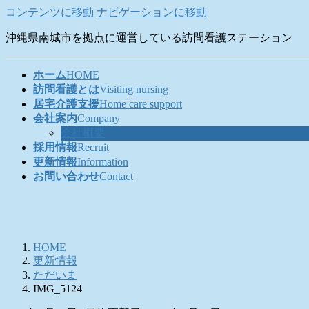
コンテンツに移動
ナビゲーションに移動
沖縄県南城市を拠点に運営している訪問看護ステーション
ホーム
HOME
訪問看護とは
Visiting nursing
居宅介護支援
Home care support
会社案内
Company
会社概要
採用情報
Recruit
更新情報
Information
お問い合わせ
Contact
HOME
更新情報
ただいま
IMG_5124