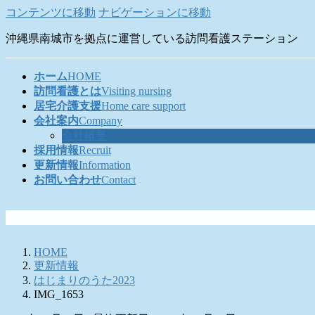
コンテンツに移動
ナビゲーションに移動
沖縄県南城市を拠点に運営している訪問看護ステーション
ホーム
HOME
訪問看護とは
Visiting nursing
居宅介護支援
Home care support
会社案内
Company
会社概要
採用情報
Recruit
更新情報
Information
お問い合わせ
Contact
HOME
更新情報
はじまりのうた2023
IMG_1653