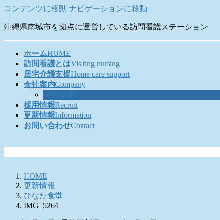
コンテンツに移動
ナビゲーションに移動
沖縄県南城市を拠点に運営している訪問看護ステーション
ホーム
HOME
訪問看護とは
Visiting nursing
居宅介護支援
Home care support
会社案内
Company
会社概要
採用情報
Recruit
更新情報
Information
お問い合わせ
Contact
HOME
更新情報
ひなた食堂
IMG_5264