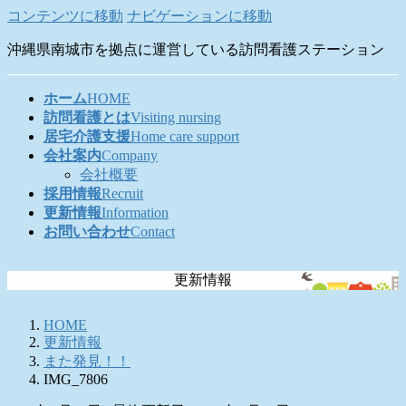
コンテンツに移動
ナビゲーションに移動
沖縄県南城市を拠点に運営している訪問看護ステーション
ホーム
HOME
訪問看護とは
Visiting nursing
居宅介護支援
Home care support
会社案内
Company
会社概要
採用情報
Recruit
更新情報
Information
お問い合わせ
Contact
更新情報
HOME
更新情報
また発見！！
IMG_7806