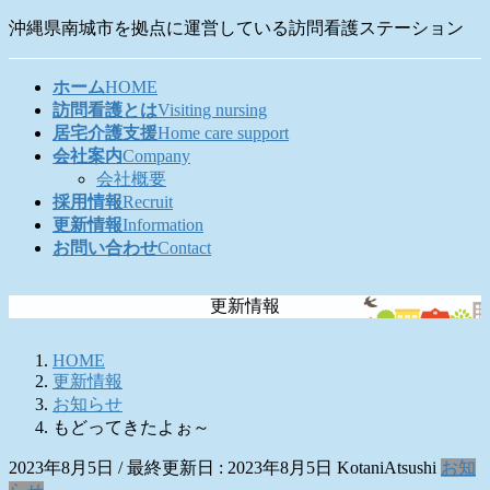
コ
ナ
沖縄県南城市を拠点に運営している訪問看護ステーション
ン
ビ
テ
ゲ
ホーム
HOME
ン
ー
訪問看護とは
Visiting nursing
ツ
シ
居宅介護支援
Home care support
に
ョ
会社案内
Company
移
ン
会社概要
動
に
採用情報
Recruit
移
更新情報
Information
動
お問い合わせ
Contact
更新情報
HOME
更新情報
お知らせ
もどってきたよぉ～
2023年8月5日
/ 最終更新日 :
2023年8月5日
KotaniAtsushi
お知