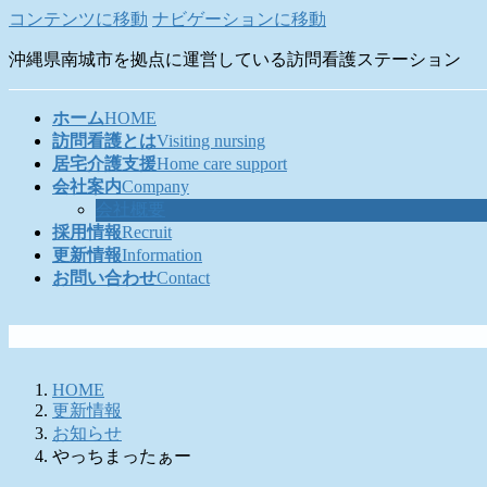
コンテンツに移動
ナビゲーションに移動
沖縄県南城市を拠点に運営している訪問看護ステーション
ホーム
HOME
訪問看護とは
Visiting nursing
居宅介護支援
Home care support
会社案内
Company
会社概要
採用情報
Recruit
更新情報
Information
お問い合わせ
Contact
HOME
更新情報
お知らせ
やっちまったぁー