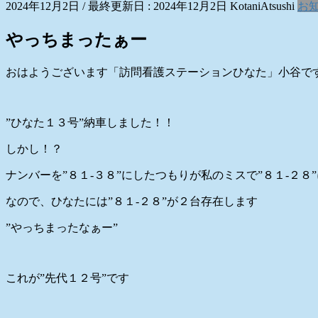
2024年12月2日
/ 最終更新日 :
2024年12月2日
KotaniAtsushi
お
やっちまったぁー
おはようございます「訪問看護ステーションひなた」小谷で
”ひなた１３号”納車しました！！
しかし！？
ナンバーを”８１-３８”にしたつもりが私のミスで”８１-２８
なので、ひなたには”８１-２８”が２台存在します
”やっちまったなぁー”
これが”先代１２号”です