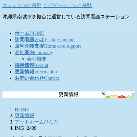
コンテンツに移動
ナビゲーションに移動
沖縄県南城市を拠点に運営している訪問看護ステーション
ホーム
HOME
訪問看護とは
Visiting nursing
居宅介護支援
Home care support
会社案内
Company
会社概要
採用情報
Recruit
更新情報
Information
お問い合わせ
Contact
更新情報
HOME
更新情報
アットホームひなた
IMG_2409