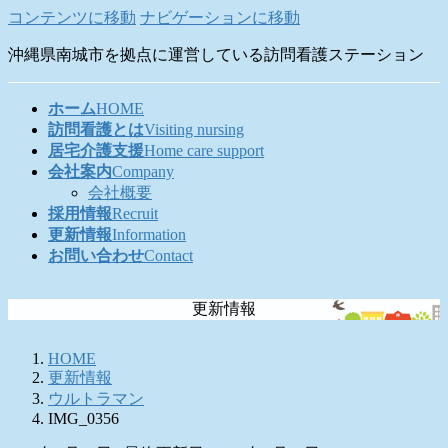
コンテンツに移動
ナビゲーションに移動
沖縄県南城市を拠点に運営している訪問看護ステーション
ホーム
HOME
訪問看護とは
Visiting nursing
居宅介護支援
Home care support
会社案内
Company
会社概要
採用情報
Recruit
更新情報
Information
お問い合わせ
Contact
更新情報
HOME
更新情報
ウルトラマン
IMG_0356