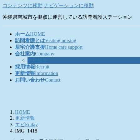
コンテンツに移動
ナビゲーションに移動
沖縄県南城市を拠点に運営している訪問看護ステーション
ホーム
HOME
訪問看護とは
Visiting nursing
居宅介護支援
Home care support
会社案内
Company
会社概要
採用情報
Recruit
更新情報
Information
お問い合わせ
Contact
HOME
更新情報
エビFriday
IMG_1418