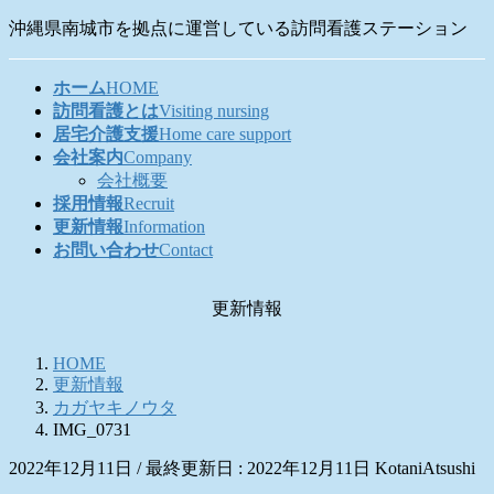
コ
ナ
沖縄県南城市を拠点に運営している訪問看護ステーション
ン
ビ
テ
ゲ
ホーム
HOME
ン
ー
訪問看護とは
Visiting nursing
ツ
シ
居宅介護支援
Home care support
に
ョ
会社案内
Company
移
ン
会社概要
動
に
採用情報
Recruit
移
更新情報
Information
動
お問い合わせ
Contact
更新情報
HOME
更新情報
カガヤキノウタ
IMG_0731
2022年12月11日
/ 最終更新日 :
2022年12月11日
KotaniAtsushi