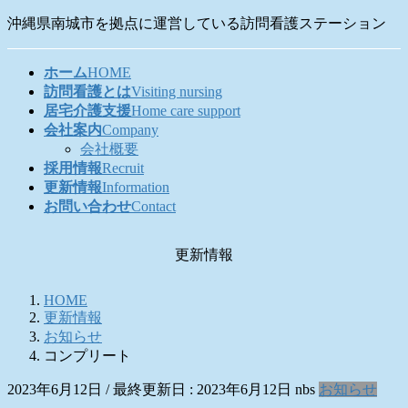
コ
ナ
沖縄県南城市を拠点に運営している訪問看護ステーション
ン
ビ
テ
ゲ
ホーム
HOME
ン
ー
訪問看護とは
Visiting nursing
ツ
シ
居宅介護支援
Home care support
に
ョ
会社案内
Company
移
ン
会社概要
動
に
採用情報
Recruit
移
更新情報
Information
動
お問い合わせ
Contact
更新情報
HOME
更新情報
お知らせ
コンプリート
2023年6月12日
/ 最終更新日 :
2023年6月12日
nbs
お知らせ