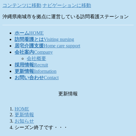
コンテンツに移動
ナビゲーションに移動
沖縄県南城市を拠点に運営している訪問看護ステーション
ホーム
HOME
訪問看護とは
Visiting nursing
居宅介護支援
Home care support
会社案内
Company
会社概要
採用情報
Recruit
更新情報
Information
お問い合わせ
Contact
更新情報
HOME
更新情報
お知らせ
シーズン終了です・・・