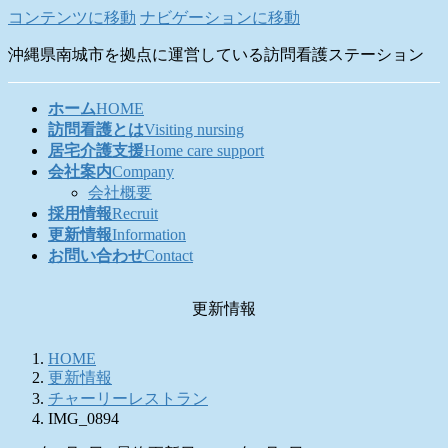
コンテンツに移動
ナビゲーションに移動
沖縄県南城市を拠点に運営している訪問看護ステーション
ホーム
HOME
訪問看護とは
Visiting nursing
居宅介護支援
Home care support
会社案内
Company
会社概要
採用情報
Recruit
更新情報
Information
お問い合わせ
Contact
更新情報
HOME
更新情報
チャーリーレストラン
IMG_0894