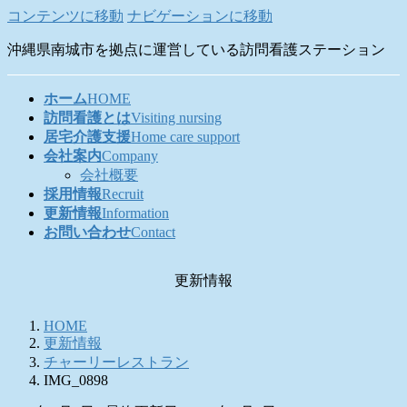
コンテンツに移動
ナビゲーションに移動
沖縄県南城市を拠点に運営している訪問看護ステーション
ホーム
HOME
訪問看護とは
Visiting nursing
居宅介護支援
Home care support
会社案内
Company
会社概要
採用情報
Recruit
更新情報
Information
お問い合わせ
Contact
更新情報
HOME
更新情報
チャーリーレストラン
IMG_0898