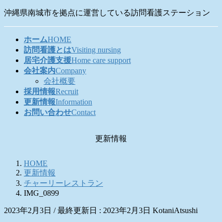
コ
ナ
沖縄県南城市を拠点に運営している訪問看護ステーション
ン
ビ
テ
ゲ
ホーム
HOME
ン
ー
訪問看護とは
Visiting nursing
ツ
シ
居宅介護支援
Home care support
に
ョ
会社案内
Company
移
ン
会社概要
動
に
採用情報
Recruit
移
更新情報
Information
動
お問い合わせ
Contact
更新情報
HOME
更新情報
チャーリーレストラン
IMG_0899
2023年2月3日
/ 最終更新日 :
2023年2月3日
KotaniAtsushi