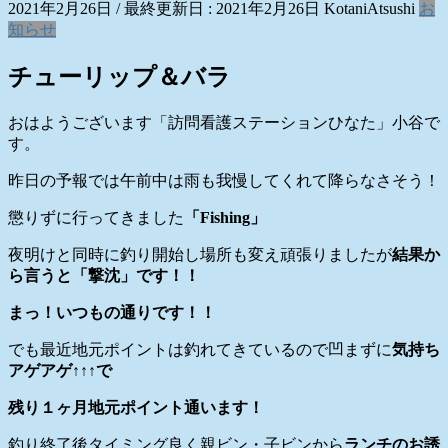
2021年2月26日
/ 最終更新日 :
2021年2月26日
KotaniAtsushi
お
知らせ
チューリップ＆バラ
おはようございます「訪問看護ステーションひなた」小谷で
す。
昨日の予報では午前中は雨も我慢してくれて降らなさそう！
懲りずに行ってきました
「Fishing」
夜明けと同時に釣り開始し場所も変え頑張りましたが
結果か
ら言うと「撃沈」です！！
まっ！いつもの通りです！！
でも最近地元ポイントは釣れてきているので凹まずに
気持ち
アゲアゲ↑↑↑で
残り１ヶ月地元ポイント通います！
釣り終了後タイミング良く親ビン・子ビンから
ランチのお誘