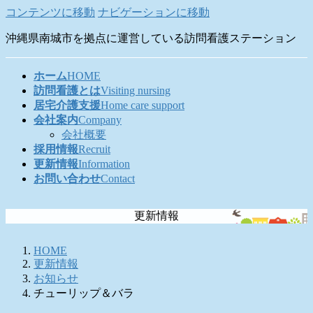
コンテンツに移動
ナビゲーションに移動
沖縄県南城市を拠点に運営している訪問看護ステーション
ホーム
HOME
訪問看護とは
Visiting nursing
居宅介護支援
Home care support
会社案内
Company
会社概要
採用情報
Recruit
更新情報
Information
お問い合わせ
Contact
更新情報
HOME
更新情報
お知らせ
チューリップ＆バラ