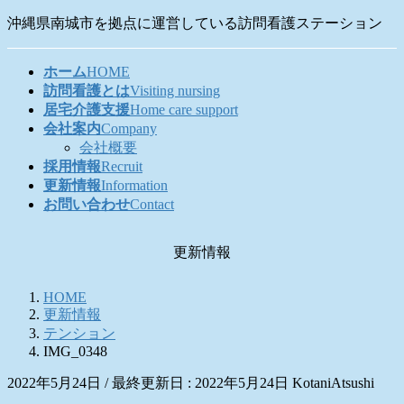
コ
ナ
沖縄県南城市を拠点に運営している訪問看護ステーション
ン
ビ
テ
ゲ
ホーム
HOME
ン
ー
訪問看護とは
Visiting nursing
ツ
シ
居宅介護支援
Home care support
に
ョ
会社案内
Company
移
ン
会社概要
動
に
採用情報
Recruit
移
更新情報
Information
動
お問い合わせ
Contact
更新情報
HOME
更新情報
テンション
IMG_0348
2022年5月24日
/ 最終更新日 :
2022年5月24日
KotaniAtsushi