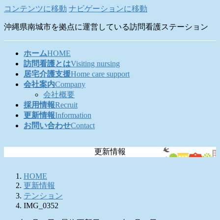
コンテンツに移動
ナビゲーションに移動
沖縄県南城市を拠点に運営している訪問看護ステーション
ホーム
HOME
訪問看護とは
Visiting nursing
居宅介護支援
Home care support
会社案内
Company
会社概要
採用情報
Recruit
更新情報
Information
お問い合わせ
Contact
更新情報
HOME
更新情報
テンション
IMG_0352