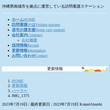
コ
ナ
沖縄県南城市を拠点に運営している訪問看護ステーション
ン
ビ
テ
ゲ
ホーム
HOME
ン
ー
訪問看護とは
Visiting nursing
ツ
シ
居宅介護支援
Home care support
に
ョ
会社案内
Company
移
ン
会社概要
動
に
採用情報
Recruit
移
更新情報
Information
動
お問い合わせ
Contact
更新情報
HOME
更新情報
パーラー
IMG_1375
2023年7月19日
/ 最終更新日 :
2023年7月19日
KotaniAtsushi