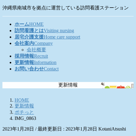
コ
ナ
沖縄県南城市を拠点に運営している訪問看護ステーション
ン
ビ
テ
ゲ
ホーム
HOME
ン
ー
訪問看護とは
Visiting nursing
ツ
シ
居宅介護支援
Home care support
に
ョ
会社案内
Company
移
ン
会社概要
動
に
採用情報
Recruit
移
更新情報
Information
動
お問い合わせ
Contact
更新情報
HOME
更新情報
ポチっと
IMG_0863
2023年1月28日
/ 最終更新日 :
2023年1月28日
KotaniAtsushi