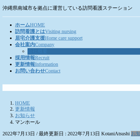
コ
ナ
沖縄県南城市を拠点に運営している訪問看護ステーション
ン
ビ
テ
ゲ
ホーム
HOME
ン
ー
訪問看護とは
Visiting nursing
ツ
シ
居宅介護支援
Home care support
に
ョ
会社案内
Company
移
ン
会社概要
動
に
採用情報
Recruit
移
更新情報
Information
動
お問い合わせ
Contact
HOME
更新情報
お知らせ
マンホール
2022年7月13日
/ 最終更新日 :
2022年7月13日
KotaniAtsushi
お