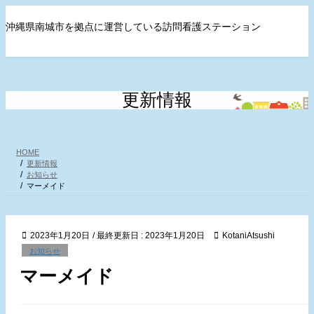
コ
ナ
ン
ビ
沖縄県南城市を拠点に運営している訪問看護ステーション
テ
ゲ
ン
ー
ツ
シ
に
ョ
移
ン
更新情報
動
に
移
動
HOME
更新情報
お知らせ
マーメイド
2023年1月20日
/ 最終更新日 :
2023年1月20日
KotaniAtsushi
お知らせ
マーメイド