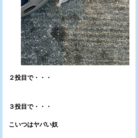
２投目で・・・
３投目で・・・
こいつはヤバい奴