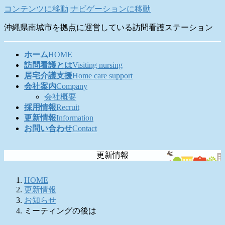
コンテンツに移動
ナビゲーションに移動
沖縄県南城市を拠点に運営している訪問看護ステーション
ホーム
HOME
訪問看護とは
Visiting nursing
居宅介護支援
Home care support
会社案内
Company
会社概要
採用情報
Recruit
更新情報
Information
お問い合わせ
Contact
更新情報
HOME
更新情報
お知らせ
ミーティングの後は