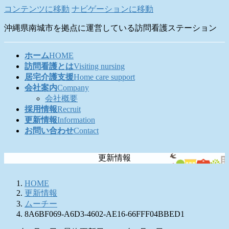
コンテンツに移動
ナビゲーションに移動
沖縄県南城市を拠点に運営している訪問看護ステーション
ホーム
HOME
訪問看護とは
Visiting nursing
居宅介護支援
Home care support
会社案内
Company
会社概要
採用情報
Recruit
更新情報
Information
お問い合わせ
Contact
更新情報
HOME
更新情報
ムーチー
8A6BF069-A6D3-4602-AE16-66FFF04BBED1