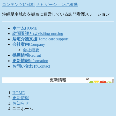
コンテンツに移動
ナビゲーションに移動
沖縄県南城市を拠点に運営している訪問看護ステーション
ホーム
HOME
訪問看護とは
Visiting nursing
居宅介護支援
Home care support
会社案内
Company
会社概要
採用情報
Recruit
更新情報
Information
お問い合わせ
Contact
更新情報
HOME
更新情報
お知らせ
ユニホーム