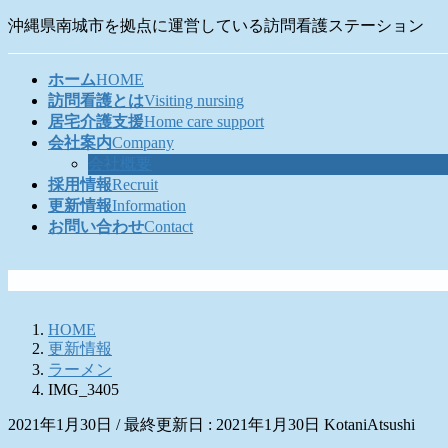
コ
ナ
沖縄県南城市を拠点に運営している訪問看護ステーション
ン
ビ
テ
ゲ
ホーム
HOME
ン
ー
訪問看護とは
Visiting nursing
ツ
シ
居宅介護支援
Home care support
に
ョ
会社案内
Company
移
ン
会社概要
動
に
採用情報
Recruit
移
更新情報
Information
動
お問い合わせ
Contact
HOME
更新情報
ラーメン
IMG_3405
2021年1月30日
/ 最終更新日 :
2021年1月30日
KotaniAtsushi