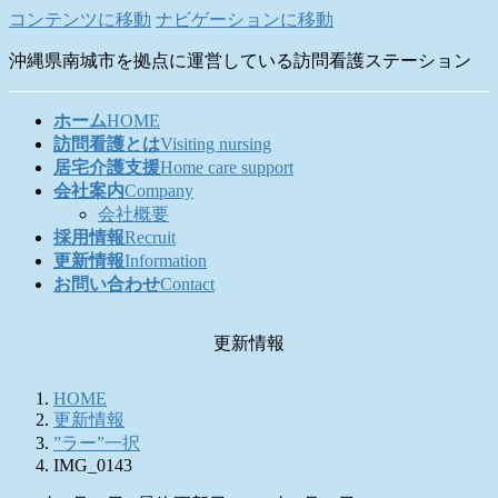
コンテンツに移動
ナビゲーションに移動
沖縄県南城市を拠点に運営している訪問看護ステーション
ホーム
HOME
訪問看護とは
Visiting nursing
居宅介護支援
Home care support
会社案内
Company
会社概要
採用情報
Recruit
更新情報
Information
お問い合わせ
Contact
更新情報
HOME
更新情報
”ラー”一択
IMG_0143