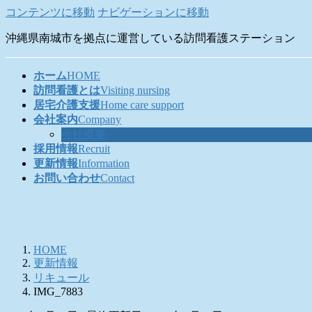
コンテンツに移動
ナビゲーションに移動
沖縄県南城市を拠点に運営している訪問看護ステーション
ホーム
HOME
訪問看護とは
Visiting nursing
居宅介護支援
Home care support
会社案内
Company
会社概要
採用情報
Recruit
更新情報
Information
お問い合わせ
Contact
HOME
更新情報
リキュール
IMG_7883