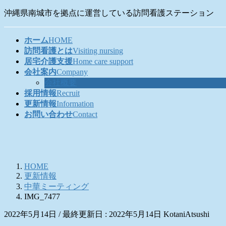
コ
ナ
沖縄県南城市を拠点に運営している訪問看護ステーション
ン
ビ
テ
ゲ
ホーム
HOME
ン
ー
訪問看護とは
Visiting nursing
ツ
シ
居宅介護支援
Home care support
に
ョ
会社案内
Company
移
ン
会社概要
動
に
採用情報
Recruit
移
更新情報
Information
動
お問い合わせ
Contact
HOME
更新情報
中華ミーティング
IMG_7477
2022年5月14日
/ 最終更新日 :
2022年5月14日
KotaniAtsushi