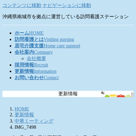
コンテンツに移動
ナビゲーションに移動
沖縄県南城市を拠点に運営している訪問看護ステーション
ホーム
HOME
訪問看護とは
Visiting nursing
居宅介護支援
Home care support
会社案内
Company
会社概要
採用情報
Recruit
更新情報
Information
お問い合わせ
Contact
更新情報
HOME
更新情報
中華ミーティング
IMG_7498