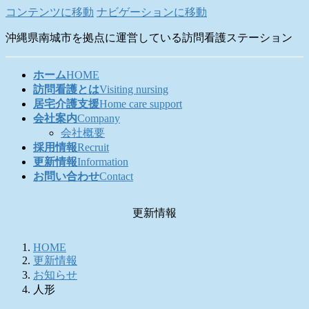
コンテンツに移動
ナビゲーションに移動
沖縄県南城市を拠点に運営している訪問看護ステーション
ホーム
HOME
訪問看護とは
Visiting nursing
居宅介護支援
Home care support
会社案内
Company
会社概要
採用情報
Recruit
更新情報
Information
お問い合わせ
Contact
更新情報
HOME
更新情報
お知らせ
人形