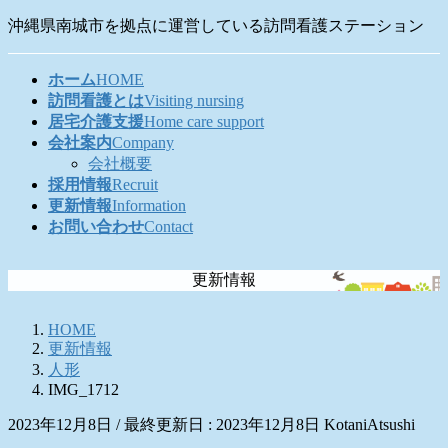
コ
ナ
沖縄県南城市を拠点に運営している訪問看護ステーション
ン
ビ
テ
ゲ
ホーム
HOME
ン
ー
訪問看護とは
Visiting nursing
ツ
シ
居宅介護支援
Home care support
に
ョ
会社案内
Company
移
ン
会社概要
動
に
採用情報
Recruit
移
更新情報
Information
動
お問い合わせ
Contact
更新情報
HOME
更新情報
人形
IMG_1712
2023年12月8日
/ 最終更新日 :
2023年12月8日
KotaniAtsushi