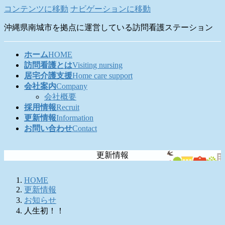
コンテンツに移動
ナビゲーションに移動
沖縄県南城市を拠点に運営している訪問看護ステーション
ホーム
HOME
訪問看護とは
Visiting nursing
居宅介護支援
Home care support
会社案内
Company
会社概要
採用情報
Recruit
更新情報
Information
お問い合わせ
Contact
更新情報
HOME
更新情報
お知らせ
人生初！！