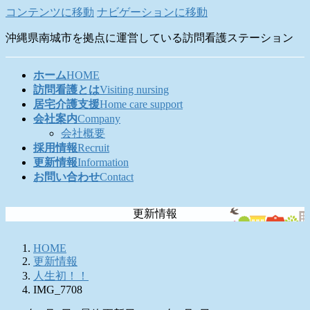
コンテンツに移動
ナビゲーションに移動
沖縄県南城市を拠点に運営している訪問看護ステーション
ホーム
HOME
訪問看護とは
Visiting nursing
居宅介護支援
Home care support
会社案内
Company
会社概要
採用情報
Recruit
更新情報
Information
お問い合わせ
Contact
更新情報
HOME
更新情報
人生初！！
IMG_7708