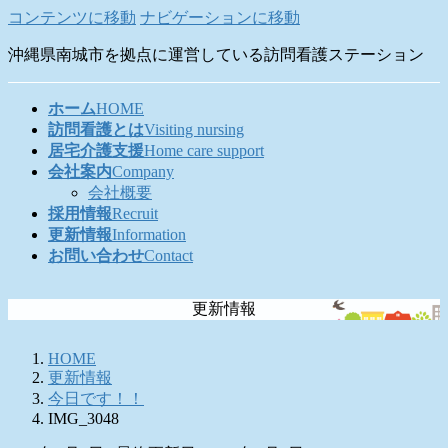
コンテンツに移動
ナビゲーションに移動
沖縄県南城市を拠点に運営している訪問看護ステーション
ホーム
HOME
訪問看護とは
Visiting nursing
居宅介護支援
Home care support
会社案内
Company
会社概要
採用情報
Recruit
更新情報
Information
お問い合わせ
Contact
更新情報
HOME
更新情報
今日です！！
IMG_3048