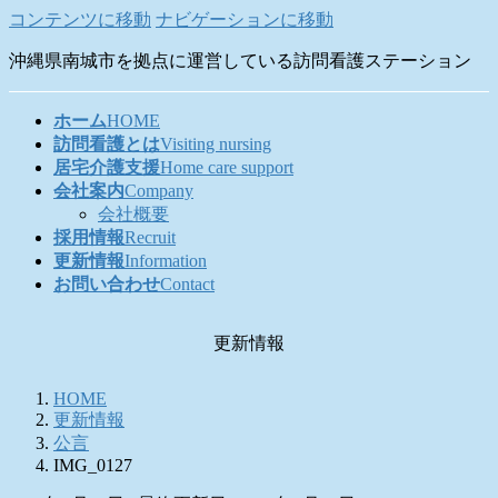
コンテンツに移動
ナビゲーションに移動
沖縄県南城市を拠点に運営している訪問看護ステーション
ホーム
HOME
訪問看護とは
Visiting nursing
居宅介護支援
Home care support
会社案内
Company
会社概要
採用情報
Recruit
更新情報
Information
お問い合わせ
Contact
更新情報
HOME
更新情報
公言
IMG_0127