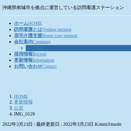
コ
ナ
沖縄県南城市を拠点に運営している訪問看護ステーション
ン
ビ
テ
ゲ
ホーム
HOME
ン
ー
訪問看護とは
Visiting nursing
ツ
シ
居宅介護支援
Home care support
に
ョ
会社案内
Company
移
ン
会社概要
動
に
採用情報
Recruit
移
更新情報
Information
動
お問い合わせ
Contact
HOME
更新情報
公言
IMG_0129
2022年3月23日
/ 最終更新日 :
2022年3月23日
KotaniAtsushi