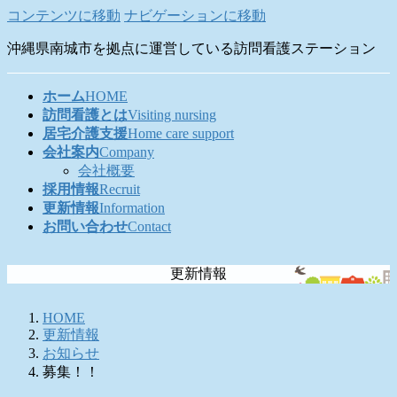
コンテンツに移動
ナビゲーションに移動
沖縄県南城市を拠点に運営している訪問看護ステーション
ホーム
HOME
訪問看護とは
Visiting nursing
居宅介護支援
Home care support
会社案内
Company
会社概要
採用情報
Recruit
更新情報
Information
お問い合わせ
Contact
更新情報
HOME
更新情報
お知らせ
募集！！