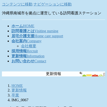
コンテンツに移動
ナビゲーションに移動
沖縄県南城市を拠点に運営している訪問看護ステーション
ホーム
HOME
訪問看護とは
Visiting nursing
居宅介護支援
Home care support
会社案内
Company
会社概要
採用情報
Recruit
更新情報
Information
お問い合わせ
Contact
更新情報
HOME
更新情報
卒業
IMG_0067