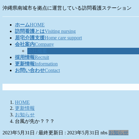
コ
ナ
沖縄県南城市を拠点に運営している訪問看護ステーション
ン
ビ
テ
ゲ
ホーム
HOME
ン
ー
訪問看護とは
Visiting nursing
ツ
シ
居宅介護支援
Home care support
に
ョ
会社案内
Company
移
ン
会社概要
動
に
採用情報
Recruit
移
更新情報
Information
動
お問い合わせ
Contact
HOME
更新情報
お知らせ
台風が先か？？？
2023年5月31日
/ 最終更新日 :
2023年5月31日
nbs
お知らせ