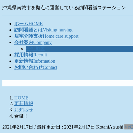
コ
ナ
沖縄県南城市を拠点に運営している訪問看護ステーション
ン
ビ
テ
ゲ
ホーム
HOME
ン
ー
訪問看護とは
Visiting nursing
ツ
シ
居宅介護支援
Home care support
に
ョ
会社案内
Company
移
ン
会社概要
動
に
採用情報
Recruit
移
更新情報
Information
動
お問い合わせ
Contact
HOME
更新情報
お知らせ
合鍵！
2021年2月17日
/ 最終更新日 :
2021年2月17日
KotaniAtsushi
お