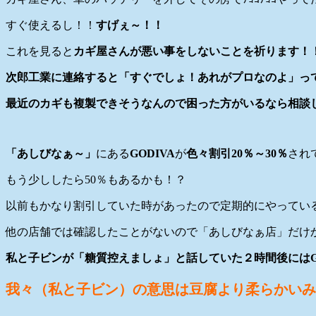
すぐ使えるし！！
すげぇ～！！
これを見ると
カギ屋さんが悪い事をしないことを祈ります！
次郎工業に連絡すると「すぐでしょ！あれがプロなのよ」っ
最近のカギも複製できそうなんので困った方がいるなら相談
「あしびなぁ～」
にある
GODIVA
が
色々割引20％～30％
され
もう少ししたら50％もあるかも！？
以前もかなり割引していた時があったので定期的にやってい
他の店舗では確認したことがないので「あしびなぁ店」だけ
私と子ビンが「糖質控えましょ」と話していた２時間後にはG
我々（私と子ビン）の意思は豆腐より柔らかいみ