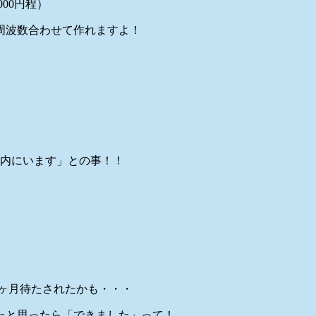
00円程）
周波数合わせて作れますよ！
店内にいます」との事！！
４ヶ月待たされたかも・・・
てたと思ったら「できました」って！