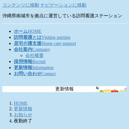
コンテンツに移動
ナビゲーションに移動
沖縄県南城市を拠点に運営している訪問看護ステーション
ホーム
HOME
訪問看護とは
Visiting nursing
居宅介護支援
Home care support
会社案内
Company
会社概要
採用情報
Recruit
更新情報
Information
お問い合わせ
Contact
更新情報
HOME
更新情報
お知らせ
夜勤終了