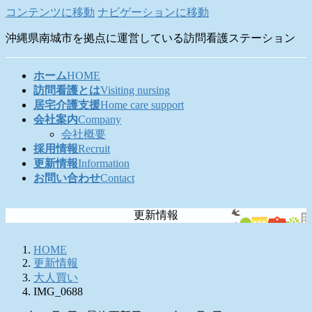
コンテンツに移動
ナビゲーションに移動
沖縄県南城市を拠点に運営している訪問看護ステーション
ホーム
HOME
訪問看護とは
Visiting nursing
居宅介護支援
Home care support
会社案内
Company
会社概要
採用情報
Recruit
更新情報
Information
お問い合わせ
Contact
更新情報
HOME
更新情報
大人買い
IMG_0688