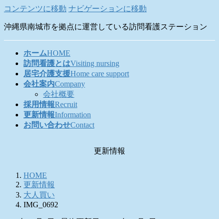
コンテンツに移動
ナビゲーションに移動
沖縄県南城市を拠点に運営している訪問看護ステーション
ホーム
HOME
訪問看護とは
Visiting nursing
居宅介護支援
Home care support
会社案内
Company
会社概要
採用情報
Recruit
更新情報
Information
お問い合わせ
Contact
更新情報
HOME
更新情報
大人買い
IMG_0692